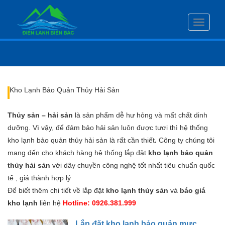
Toggle
navigati
Kho Lạnh Bảo Quản Thủy Hải Sản
Thủy sản – hải sản
là sản phẩm dễ hư hỏng và mất chất dinh
dưỡng. Vì vậy, để đảm bảo hải sản luôn được tươi thì hệ thống
kho lạnh bảo quản thủy hải sản là rất cần thiết
.
Công ty chúng tôi
mang đến cho khách hàng hệ thống lắp đặt
kho lạnh bảo quản
thủy hải sản
với dây chuyền công nghệ tốt nhất tiêu chuẩn quốc
tế , giá thành hợp lý
Để biết thêm chi tiết về lắp đặt
kho lạnh thủy sản
và
báo giá
kho lạnh
liên hệ
Hotline: 0926.381.999
Lắp đặt kho lạnh bảo quản mực