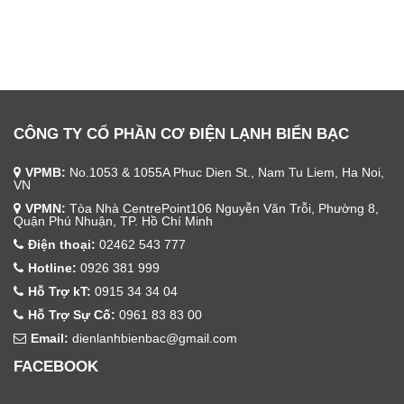
CÔNG TY CỔ PHẦN CƠ ĐIỆN LẠNH BIỂN BẠC
VPMB:
No.1053 & 1055A Phuc Dien St., Nam Tu Liem, Ha Noi,
VN
VPMN:
Tòa Nhà CentrePoint106 Nguyễn Văn Trỗi, Phường 8,
Quận Phú Nhuận, TP. Hồ Chí Minh
Điện thoại:
02462 543 777
Hotline:
0926 381 999
Hỗ Trợ kT:
0915 34 34 04
Hỗ Trợ Sự Cố:
0961 83 83 00
Email:
dienlanhbienbac@gmail.com
FACEBOOK