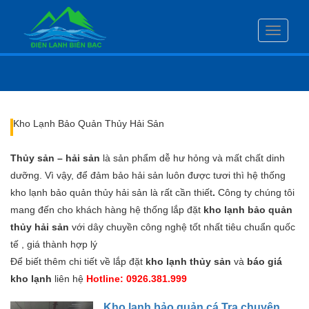
Toggle
navigati
Kho Lạnh Bảo Quản Thủy Hải Sản
Thủy sản – hải sản
là sản phẩm dễ hư hỏng và mất chất dinh
dưỡng. Vì vậy, để đảm bảo hải sản luôn được tươi thì hệ thống
kho lạnh bảo quản thủy hải sản là rất cần thiết
.
Công ty chúng tôi
mang đến cho khách hàng hệ thống lắp đặt
kho lạnh bảo quản
thủy hải sản
với dây chuyền công nghệ tốt nhất tiêu chuẩn quốc
tế , giá thành hợp lý
Để biết thêm chi tiết về lắp đặt
kho lạnh thủy sản
và
báo giá
kho lạnh
liên hệ
Hotline: 0926.381.999
Kho lạnh bảo quản cá Tra chuyên