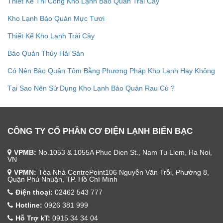
Thiết Kế Thi Công Kho Lạnh Bảo Quản Trái Cây
Kho Lạnh Bảo Quản Mực Tươi
Thiết Kế Kho Lạnh Trái Cây
Bảo Quản Thủy Hải Sản
Có Nên Bảo Quản Tôm Bằng Phương Pháp Kho Lạnh Hay Không
Tại Sao Nên Sử Dụng Kho Lạnh Bảo Quản Rau Củ ?
CÔNG TY CỔ PHẦN CƠ ĐIỆN LẠNH BIỂN BẠC
VPMB:
No.1053 & 1055A Phuc Dien St., Nam Tu Liem, Ha Noi,
VN
VPMN:
Tòa Nhà CentrePoint106 Nguyễn Văn Trỗi, Phường 8,
Quận Phú Nhuận, TP. Hồ Chí Minh
Điện thoại:
02462 543 777
Hotline:
0926 381 999
Hỗ Trợ kT:
0915 34 34 04