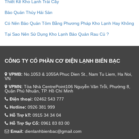
Thiết Kế Kho Lạnh Trái Cây
Bảo Quản Thủy Hải Sản
Có Nên Bảo Quản Tôm Bằng Phương Pháp Kho Lạnh Hay Không
Tại Sao Nên Sử Dụng Kho Lạnh Bảo Quản Rau Củ ?
CÔNG TY CỔ PHẦN CƠ ĐIỆN LẠNH BIỂN BẠC
VPMB:
No.1053 & 1055A Phuc Dien St., Nam Tu Liem, Ha Noi,
VN
VPMN:
Tòa Nhà CentrePoint106 Nguyễn Văn Trỗi, Phường 8,
Quận Phú Nhuận, TP. Hồ Chí Minh
Điện thoại:
02462 543 777
Hotline:
0926 381 999
Hỗ Trợ kT:
0915 34 34 04
Hỗ Trợ Sự Cố:
0961 83 83 00
Email:
dienlanhbienbac@gmail.com