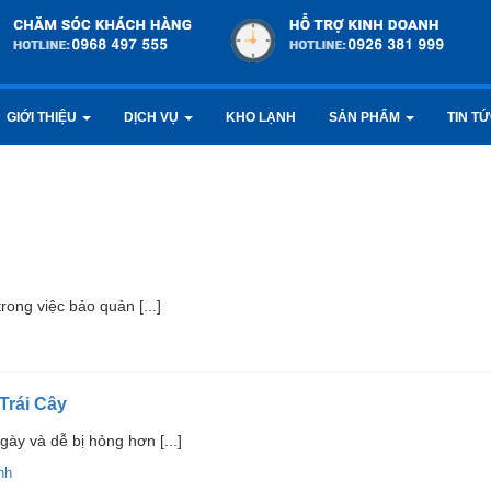
GIỚI THIỆU
DỊCH VỤ
KHO LẠNH
SẢN PHẨM
TIN T
rong việc bảo quản [...]
Trái Cây
y và dễ bị hỏng hơn [...]
nh