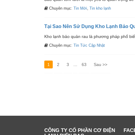
Chuyên mục:
Tin Mới
,
Tin kho lạnh
Tại Sao Nên Sử Dụng Kho Lạnh Bảo Q
Kho lạnh bảo quản rau là phương pháp phổ biến
Chuyên mục:
Tin Tức Cập Nhật
1
2
3
…
63
Sau >>
CÔNG TY CỔ PHẦN CƠ ĐIỆN
FAC