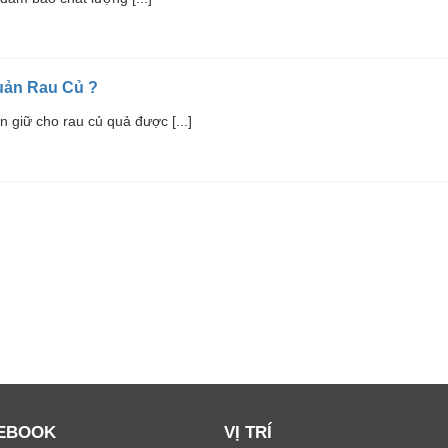
uản Rau Củ ?
 giữ cho rau củ quả được [...]
EBOOK
VỊ TRÍ