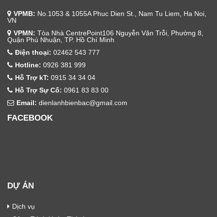
VPMB:
No.1053 & 1055A Phuc Dien St., Nam Tu Liem, Ha Noi,
VN
VPMN:
Tòa Nhà CentrePoint106 Nguyễn Văn Trỗi, Phường 8,
Quận Phú Nhuận, TP. Hồ Chí Minh
Điện thoại:
02462 543 777
Hotline:
0926 381 999
Hỗ Trợ kT:
0915 34 34 04
Hỗ Trợ Sự Cố:
0961 83 83 00
Email:
dienlanhbienbac@gmail.com
FACEBOOK
DỰ ÁN
Dịch vụ