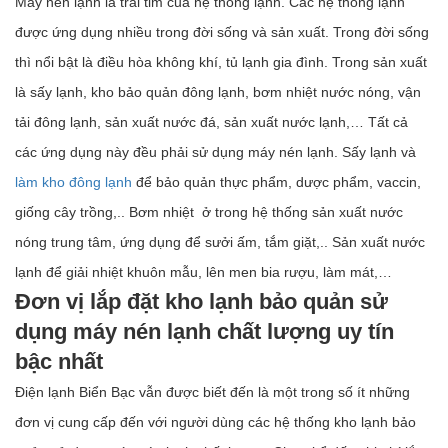
Máy nén lạnh là trái tim của hệ thống lạnh. Các hệ thống lạnh
được ứng dụng nhiều trong đời sống và sản xuất. Trong đời sống
thì nổi bật là điều hòa không khí, tủ lạnh gia đình. Trong sản xuất
là sấy lạnh, kho bảo quản đông lạnh, bơm nhiệt nước nóng, vận
tải đông lạnh, sản xuất nước đá, sản xuất nước lạnh,… Tất cả
các ứng dụng này đều phải sử dụng máy nén lạnh. Sấy lạnh và
làm kho đông lạnh
để bảo quản thực phẩm, dược phẩm, vaccin,
giống cây trồng,.. Bơm nhiệt ở trong hệ thống sản xuất nước
nóng trung tâm, ứng dụng để sưởi ấm, tắm giặt,.. Sản xuất nước
lạnh để giải nhiệt khuôn mẫu, lên men bia rượu, làm mát,…
Đơn vị lắp
đặt kho lạnh bảo quản sử
dụng máy
nén
lạnh chất lượng
uy tín
bậc nhất
Điện lạnh Biển Bạc vẫn được biết đến là một trong số ít những
đơn vị cung cấp đến với người dùng các hệ thống kho lạnh bảo