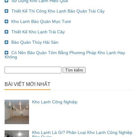
Sử Dụng Kho Lạnh Hiệu Quả
Thiết Kế Thi Công Kho Lạnh Bảo Quản Trái Cây
Kho Lạnh Bảo Quản Mực Tươi
Thiết Kế Kho Lạnh Trái Cây
Bảo Quản Thủy Hải Sản
Có Nên Bảo Quản Tôm Bằng Phương Pháp Kho Lạnh Hay
Không
Tìm
kiếm
cho:
BÀI VIẾT MỚI NHẤT
Kho Lạnh Công Nghiệp
Kho Lạnh Là Gì? Phân Loại Kho Lạnh Công Nghiệp