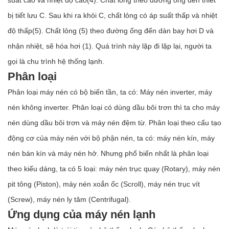
suất cao và nhiệt độ cao(4). Chất lỏng theo đường ống đến thiết
bị tiết lưu C. Sau khi ra khỏi C, chất lỏng có áp suất thấp và nhiệt
độ thấp(5). Chất lỏng (5) theo đường ống đến dàn bay hơi D và
nhận nhiệt, sẽ hóa hơi (1). Quá trình này lặp đi lặp lại, người ta
gọi là chu trình hệ thống lạnh.
Phân loại
Phân loại máy nén có bộ biến tần, ta có: Máy nén inverter, máy
nén không inverter. Phân loại có dùng dầu bôi trơn thì ta cho máy
nén dùng dầu bôi trơn và máy nén đệm từ. Phân loại theo cấu tạo
động cơ của máy nén với bộ phận nén, ta có: máy nén kín, máy
nén bán kín và máy nén hở. Nhưng phổ biến nhất là phân loại
theo kiểu dáng, ta có 5 loại: máy nén trục quay (Rotary), máy nén
pit tông (Piston), máy nén xoắn ốc (Scroll), máy nén trục vít
(Screw), máy nén ly tâm (Centrifugal).
Ứng dụng của máy nén lạnh