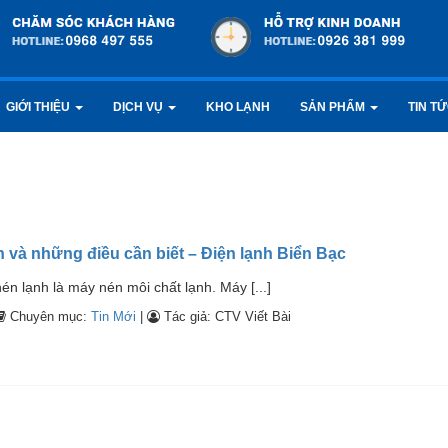
GIỚI THIỆU
DỊCH VỤ
KHO LẠNH
SẢN PHẨM
TIN T
 và những điều cần biết – Điện lạnh Biển Bạc
én lạnh là máy nén môi chất lạnh. Máy [...]
Chuyên mục:
Tin Mới
|
Tác giả: CTV Viết Bài