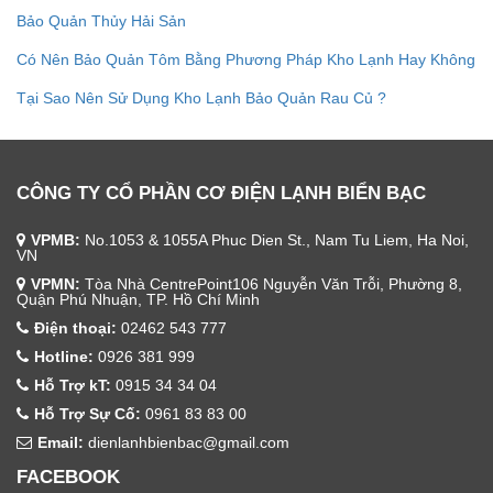
Bảo Quản Thủy Hải Sản
Có Nên Bảo Quản Tôm Bằng Phương Pháp Kho Lạnh Hay Không
Tại Sao Nên Sử Dụng Kho Lạnh Bảo Quản Rau Củ ?
CÔNG TY CỔ PHẦN CƠ ĐIỆN LẠNH BIỂN BẠC
VPMB:
No.1053 & 1055A Phuc Dien St., Nam Tu Liem, Ha Noi,
VN
VPMN:
Tòa Nhà CentrePoint106 Nguyễn Văn Trỗi, Phường 8,
Quận Phú Nhuận, TP. Hồ Chí Minh
Điện thoại:
02462 543 777
Hotline:
0926 381 999
Hỗ Trợ kT:
0915 34 34 04
Hỗ Trợ Sự Cố:
0961 83 83 00
Email:
dienlanhbienbac@gmail.com
FACEBOOK