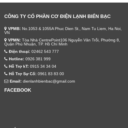
CÔNG TY CỔ PHẦN CƠ ĐIỆN LẠNH BIỂN BẠC
VPMB:
No.1053 & 1055A Phuc Dien St., Nam Tu Liem, Ha Noi,
VN
VPMN:
Tòa Nhà CentrePoint106 Nguyễn Văn Trỗi, Phường 8,
Quận Phú Nhuận, TP. Hồ Chí Minh
Điện thoại:
02462 543 777
Hotline:
0926 381 999
Hỗ Trợ kT:
0915 34 34 04
Hỗ Trợ Sự Cố:
0961 83 83 00
Email:
dienlanhbienbac@gmail.com
FACEBOOK