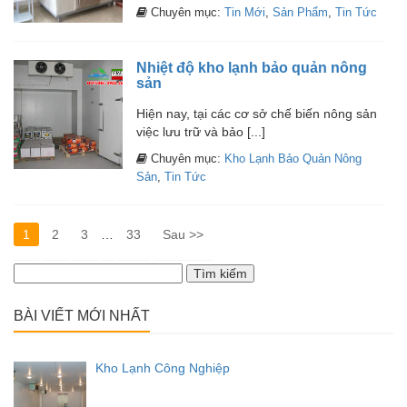
Chuyên mục:
Tin Mới
,
Sản Phẩm
,
Tin Tức
Nhiệt độ kho lạnh bảo quản nông
sản
Hiện nay, tại các cơ sở chế biến nông sản
việc lưu trữ và bảo [...]
Chuyên mục:
Kho Lạnh Bảo Quản Nông
Sản
,
Tin Tức
1
2
3
…
33
Sau >>
Tìm
kiếm
cho:
BÀI VIẾT MỚI NHẤT
Kho Lạnh Công Nghiệp