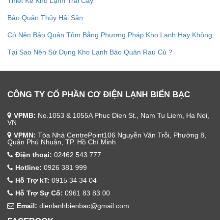
Thiết Kế Kho Lạnh Trái Cây
Bảo Quản Thủy Hải Sản
Có Nên Bảo Quản Tôm Bằng Phương Pháp Kho Lạnh Hay Không
Tại Sao Nên Sử Dụng Kho Lạnh Bảo Quản Rau Củ ?
CÔNG TY CỔ PHẦN CƠ ĐIỆN LẠNH BIỂN BẠC
VPMB:
No.1053 & 1055A Phuc Dien St., Nam Tu Liem, Ha Noi,
VN
VPMN:
Tòa Nhà CentrePoint106 Nguyễn Văn Trỗi, Phường 8,
Quận Phú Nhuận, TP. Hồ Chí Minh
Điện thoại:
02462 543 777
Hotline:
0926 381 999
Hỗ Trợ kT:
0915 34 34 04
Hỗ Trợ Sự Cố:
0961 83 83 00
Email:
dienlanhbienbac@gmail.com