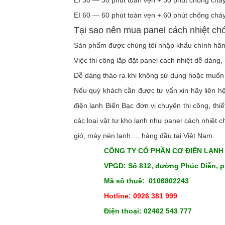
EI 30 — 30 phút toàn vẹn + 30 phút chống chá
EI 60 — 60 phút toàn vẹn + 60 phút chống chá
Tại sao nên mua panel cách nhiệt ch
Sản phẩm được chúng tôi nhập khẩu chính hãng
Việc thi công lắp đặt panel cách nhiệt dễ dàn
Dễ dàng tháo ra khi không sử dụng hoặc muốn 
Nếu quý khách cần được tư vấn xin hãy liên h
điện lạnh Biển Bạc đơn vị chuyên thi công, th
các loại vật tư kho lạnh như panel cách nhiệt 
gió, máy nén lạnh…. hàng đầu tại Việt Nam.
CÔNG TY CỔ PHẦN CƠ ĐIỆN LẠNH
VPGD: Số 812, đường Phúc Diễn, 
Mã số thuế: 0106802243
Hotline: 0926 381 999
Điện thoại: 02462 543 777