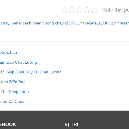
Rate this p
 cháy
,
panel cách nhiệt chống cháy IZOPOLY firesafe
,
IZOPOLY firesa
 Được Lâu
Đảm Bảo Chất Lượng
ắc Giúp Quýt Duy Trì Chất Lượng
ạnh Biển Bạc
Thịt Đông Lạnh
 Quản Cà Chua
EBOOK
VỊ TRÍ