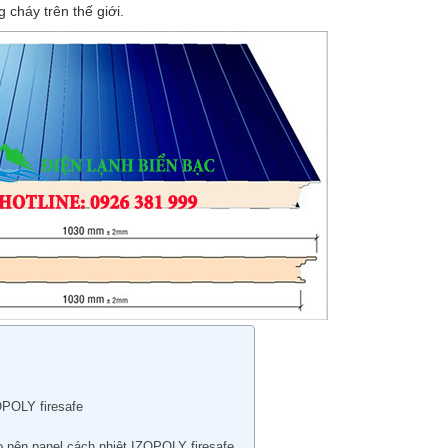
 cháy trên thế giới.
OPOLY firesafe
o nên panel cách nhiệt IZOPOLY firesafe