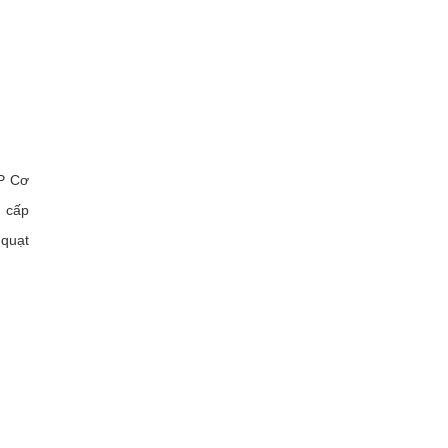
CP Cơ
g cấp
 quạt