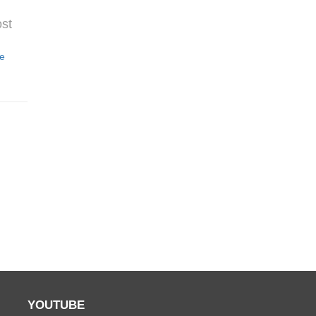
ost
fe
YOUTUBE