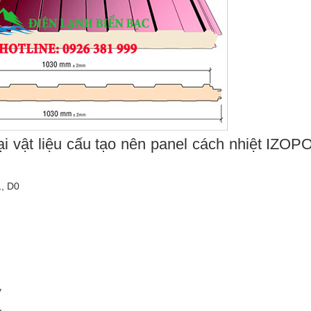
i vật liệu cấu tạo nên panel cách nhiệt IZOP
1, D0
y