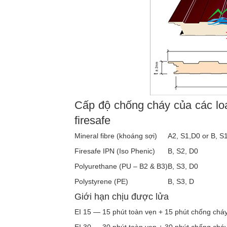
Cấp độ chống cháy của các loạ
firesafe
Mineral fibre (khoáng sợi)
A2, S1,D0 or B, S
Firesafe IPN (Iso Phenic)
B, S2, D0
Polyurethane (PU – B2 & B3)
B, S3, D0
Polystyrene (PE)
B, S3, D
Giới hạn chịu được lửa
EI 15 — 15 phút toàn vẹn + 15 phút chống chá