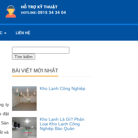
ỨC
LIÊN HỆ
Tìm
kiếm
cho:
BÀI VIẾT MỚI NHẤT
Kho Lạnh Công Nghiệp
ng ty
p đặt
Kho Lạnh Là Gì? Phân
. Sản
Loại Kho Lạnh Công
Nghiệp Bảo Quản
ất và