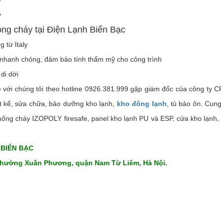
y
y
óng cháy tại Điện Lạnh Biển Bạc
 từ Italy
g, nhanh chóng, đảm bảo tính thẩm mỹ cho công trình
di dời
ệ với chúng tôi theo hotline 0926.381.999 gặp giám đốc của công ty 
iết kế, sửa chữa, bảo dưỡng kho lạnh,
kho đông lạnh
, tủ bảo ôn. Cun
chống cháy IZOPOLY firesafe, panel kho lạnh PU và ESP, cửa kho lạnh,
 BIỂN BẠC
phường Xuân Phương, quận Nam Từ Liêm, Hà Nội.