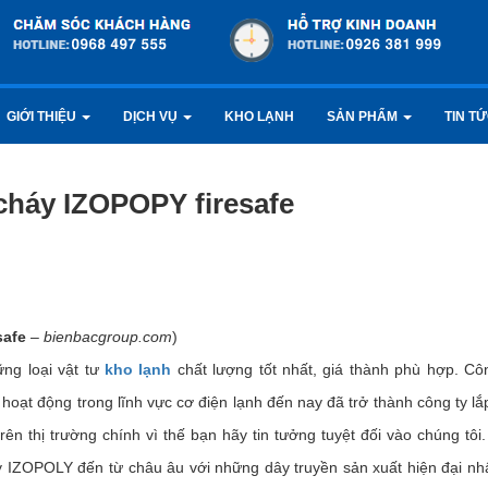
GIỚI THIỆU
DỊCH VỤ
KHO LẠNH
SẢN PHẨM
TIN T
cháy IZOPOPY firesafe
safe
–
bienbacgroup.com
)
ng loại vật tư
kho lạnh
chất lượng tốt nhất, giá thành phù hợp. Cô
oạt động trong lĩnh vực cơ điện lạnh đến nay đã trở thành công ty lắ
ên thị trường chính vì thế bạn hãy tin tưởng tuyệt đối vào chúng tôi
 IZOPOLY đến từ châu âu với những dây truyền sản xuất hiện đại nh