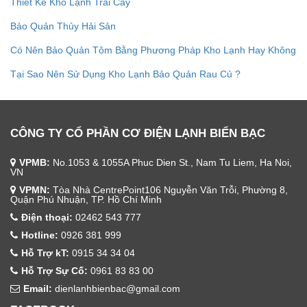
Thiết Kế Kho Lạnh Trái Cây
Bảo Quản Thủy Hải Sản
Có Nên Bảo Quản Tôm Bằng Phương Pháp Kho Lạnh Hay Không
Tại Sao Nên Sử Dụng Kho Lạnh Bảo Quản Rau Củ ?
CÔNG TY CỔ PHẦN CƠ ĐIỆN LẠNH BIỂN BẠC
VPMB:
No.1053 & 1055A Phuc Dien St., Nam Tu Liem, Ha Noi,
VN
VPMN:
Tòa Nhà CentrePoint106 Nguyễn Văn Trỗi, Phường 8,
Quận Phú Nhuận, TP. Hồ Chí Minh
Điện thoại:
02462 543 777
Hotline:
0926 381 999
Hỗ Trợ kT:
0915 34 34 04
Hỗ Trợ Sự Cố:
0961 83 83 00
Email:
dienlanhbienbac@gmail.com