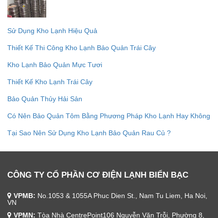
Sử Dụng Kho Lạnh Hiệu Quả
Thiết Kế Thi Công Kho Lạnh Bảo Quản Trái Cây
Kho Lạnh Bảo Quản Mực Tươi
Thiết Kế Kho Lạnh Trái Cây
Bảo Quản Thủy Hải Sản
Có Nên Bảo Quản Tôm Bằng Phương Pháp Kho Lạnh Hay Không
Tại Sao Nên Sử Dụng Kho Lạnh Bảo Quản Rau Củ ?
CÔNG TY CỔ PHẦN CƠ ĐIỆN LẠNH BIỂN BẠC
VPMB:
No.1053 & 1055A Phuc Dien St., Nam Tu Liem, Ha Noi,
VN
VPMN:
Tòa Nhà CentrePoint106 Nguyễn Văn Trỗi, Phường 8,