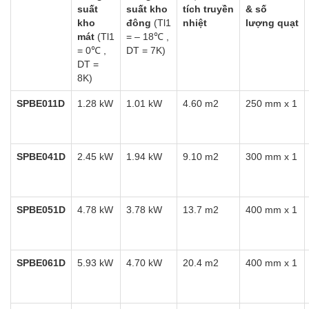
suất
suất kho
tích
truyền
& số
kho
đông
(Tl1
nhiệt
lượng
quạt
mát
(Tl1
= – 18℃ ,
= 0℃ ,
DT = 7K)
DT =
8K)
SPBE011D
1.28 kW
1.01 kW
4.60 m2
250 mm x 1
SPBE041D
2.45 kW
1.94 kW
9.10 m2
300 mm x 1
SPBE051D
4.78 kW
3.78 kW
13.7 m2
400 mm x 1
SPBE061D
5.93 kW
4.70 kW
20.4 m2
400 mm x 1