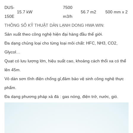
DUS-
7500
15.7 kW
56.7 m2
500 mm x 2
150E
m3/h
THÔNG SỐ KỸ THUẬT DÀN LẠNH DONG HWA WIN:
Sản xuất theo công nghệ hiện đại hàng đầu thế giới.
Đa dạng chủng loại cho từng loại môi chất: HFC, NH3, CO2,
Glycol…
Quạt có lưu lượng lớn, hiệu suất cao, khoảng cách thổi xa có thể
lên 45m.
Vỏ dàn sơn tĩnh điện chống gỉ,đảm bảo vệ sinh công nghệ thực
phẩm.
Ða dạng phương pháp xả đá : gas nóng, điện trở, nước, gió.