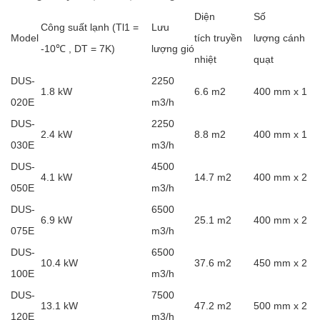
Diện
Số
Công suất lạnh (Tl1 =
Lưu
Model
tích truyền
lượng cánh
-10℃ , DT = 7K)
lượng gió
nhiệt
quạt
DUS-
2250
1.8 kW
6.6 m2
400 mm x 1
020E
m3/h
DUS-
2250
2.4 kW
8.8 m2
400 mm x 1
030E
m3/h
DUS-
4500
4.1 kW
14.7 m2
400 mm x 2
050E
m3/h
DUS-
6500
6.9 kW
25.1 m2
400 mm x 2
075E
m3/h
DUS-
6500
10.4 kW
37.6 m2
450 mm x 2
100E
m3/h
DUS-
7500
13.1 kW
47.2 m2
500 mm x 2
120E
m3/h