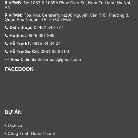
VPMB:
No.1053 & 1055A Phuc Dien St., Nam Tu Liem, Ha Noi,
VN
VPMN:
Tòa Nhà CentrePoint106 Nguyễn Văn Trỗi, Phường 8,
Quận Phú Nhuận, TP. Hồ Chí Minh
Điện thoại:
02462 543 777
Hotline:
0926 381 999
Hỗ Trợ kT:
0915 34 34 04
Hỗ Trợ Sự Cố:
0961 83 83 00
Email:
dienlanhbienbac@gmail.com
FACEBOOK
DỰ ÁN
Dịch vụ
Công Trình Hoàn Thành