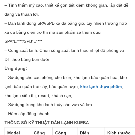
– Tính thẩm mỹ cao, thiết kế gọn tiết kiệm không gian, lắp đặt dễ
dàng và thuận lợi.
– Dàn lạnh dòng SPA/SPB xã đá bằng gió, tuy nhiên trường hợp
xã đá bằng điện trở thì mã sản phẩm sẽ thêm đuôi
SPA”E”***/SPB”E”***
– Công suất lạnh: Chọn công suất lạnh theo nhiệt độ phòng và
DT theo bảng bên dưới
Ứng dụng:
– Sử dụng cho các phòng chế biến, kho lạnh bảo quản hoa, kho
lạnh bảo quản trái cây, bảo quản rượu,
kho lạnh thực phẩm
,
kho lạnh siêu thị, resort, khách sạn,…
– Sử dụng trong kho lạnh thủy sản vừa và lớn
– Hầm cấp đông nhanh,…
THÔNG SỐ KỸ THUẬT DÀN LẠNH KUEBA
Model
Công
Công
Diện
Kích thước