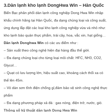
3.Dàn lạnh kho lạnh DongHwa Win – Hàn Quốc
Biển Bạc phân phối dàn lạnh công nghiệp Dong Hwa Win nhập
khẩu chính hãng tại Hàn Quốc, đa dạng chủng loại và công suất,
ứng dụng lắp đặt các loại kho lạnh công nghiệp vừa và nhỏ như:
kho lạnh bảo quản thực phẩm, trái cây, hoa, vắc xin, hạt giống…
Dàn lạnh Donghwa Win
có các ưu điểm như :
– Sản xuất theo công nghệ hiện đại hàng đầu thế giới.
– Đa dạng chủng loại cho từng loại môi chất: HFC, NH3, CO2,
Glycol…
– Quạt có lưu lượng lớn, hiệu suất cao, khoảng cách thổi xa có
thể lên 45m.
– Vỏ dàn sơn tĩnh điện chống gỉ,đảm bảo vệ sinh công nghệ thực
phẩm
– Ða dạng phương pháp xả đá : gas nóng, điện trở, nước, gió.
Thông số kỹ thuật dàn lạnh Dong Hwa Win