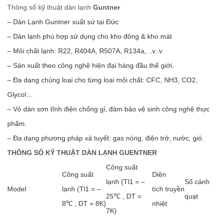
Thông số kỹ thuật dàn lạnh
Guntner
– Dàn Lạnh Guntner xuất sứ tại Đức
– Dàn lạnh phù hợp sử dụng cho kho đông & kho mát
– Môi chất lạnh: R22, R404A, R507A, R134a, ..v..v
– Sản xuất theo công nghệ hiện đại hàng đầu thế giới.
– Đa dạng chủng loại cho từng loại môi chất: CFC, NH3, CO2,
Glycol…
– Vỏ dàn sơn tĩnh điện chống gỉ, đảm bảo vệ sinh công nghệ thực
phẩm.
– Ða dạng phương pháp xả tuyết: gas nóng, điện trở, nước, gió.
THÔNG SỐ KỸ THUẬT DÀN LẠNH GUENTNER
Công suất
Công suất
Diện
lạnh (Tl1 = –
Số cánh
Model
lạnh (Tl1 = –
tích truyền
25℃ , DT =
quạt
8℃ , DT = 8K)
nhiệt
7K)