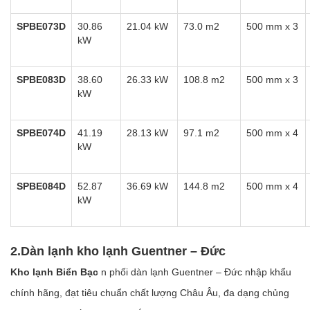
SPBE073D
30.86
21.04 kW
73.0 m2
500 mm x 3
kW
SPBE083D
38.60
26.33 kW
108.8 m2
500 mm x 3
kW
SPBE074D
41.19
28.13 kW
97.1 m2
500 mm x 4
kW
SPBE084D
52.87
36.69 kW
144.8 m2
500 mm x 4
kW
2.Dàn lạnh kho lạnh Guentner – Đức
Kho lạnh Biển Bạc
n phối dàn lạnh Guentner – Đức nhập khẩu
chính hãng, đạt tiêu chuẩn chất lượng Châu Âu, đa dạng chủng