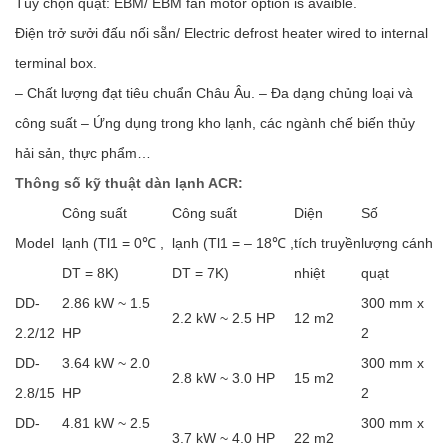
Tùy chọn quạt: EBM/ EBM fan motor option is avaible.
Điện trở sưởi đấu nối sẵn/ Electric defrost heater wired to internal
terminal box.
– Chất lượng đạt tiêu chuẩn Châu Âu. – Đa dạng chủng loại và
công suất – Ứng dụng trong kho lạnh, các ngành chế biến thủy
hải sản, thực phẩm…
Thông số kỹ thuật dàn lạnh ACR:
Công suất
Công suất
Diện
Số
Model
lạnh (Tl1 = 0℃ ,
lạnh (Tl1 = – 18℃ ,
tích truyền
lượng cánh
DT = 8K)
DT = 7K)
nhiệt
quạt
DD-
2.86 kW ~ 1.5
300 mm x
2.2 kW ~ 2.5 HP
12 m2
2.2/12
HP
2
DD-
3.64 kW ~ 2.0
300 mm x
2.8 kW ~ 3.0 HP
15 m2
2.8/15
HP
2
DD-
4.81 kW ~ 2.5
300 mm x
3.7 kW ~ 4.0 HP
22 m2