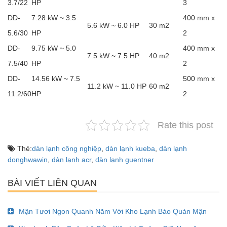
3.7/22
HP
3
DD-
7.28 kW ~ 3.5
400 mm x
5.6 kW ~ 6.0 HP
30 m2
5.6/30
HP
2
DD-
9.75 kW ~ 5.0
400 mm x
7.5 kW ~ 7.5 HP
40 m2
7.5/40
HP
2
DD-
14.56 kW ~ 7.5
500 mm x
11.2 kW ~ 11.0 HP
60 m2
11.2/60
HP
2
Rate this post
Thẻ:
dàn lạnh công nghiệp
,
dàn lạnh kueba
,
dàn lạnh
donghwawin
,
dàn lạnh acr
,
dàn lạnh guentner
BÀI VIẾT LIÊN QUAN
Mận Tươi Ngon Quanh Năm Với Kho Lạnh Bảo Quản Mận