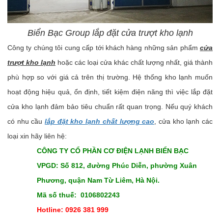
Biển Bạc Group lắp đặt cửa trượt kho lạnh
Công ty chúng tôi cung cấp tới khách hàng những sản phẩm
cửa
trượt kho lạnh
hoặc các loại cửa khác chất lượng nhất, giá thành
phù hợp so với giá cả trên thị trường. Hệ thống kho lạnh muốn
hoạt động hiệu quả, ổn định, tiết kiệm điện năng thì việc lắp đặt
cửa kho lạnh đảm bảo tiêu chuẩn rất quan trọng. Nếu quý khách
có nhu cầu
lắp đặt kho lạnh chất lượng cao
, cửa kho lạnh các
loại xin hãy liên hệ:
CÔNG TY CỔ PHẦN CƠ ĐIỆN LẠNH BIỂN BẠC
VPGD: Số 812, đường Phúc Diễn, phường Xuân
Phương, quận Nam Từ Liêm, Hà Nội.
Mã số thuế: 0106802243
Hotline: 0926 381 999