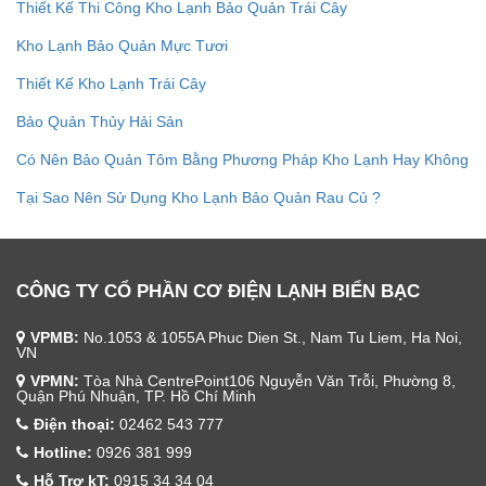
Thiết Kế Thi Công Kho Lạnh Bảo Quản Trái Cây
Kho Lạnh Bảo Quản Mực Tươi
Thiết Kế Kho Lạnh Trái Cây
Bảo Quản Thủy Hải Sản
Có Nên Bảo Quản Tôm Bằng Phương Pháp Kho Lạnh Hay Không
Tại Sao Nên Sử Dụng Kho Lạnh Bảo Quản Rau Củ ?
CÔNG TY CỔ PHẦN CƠ ĐIỆN LẠNH BIỂN BẠC
VPMB:
No.1053 & 1055A Phuc Dien St., Nam Tu Liem, Ha Noi,
VN
VPMN:
Tòa Nhà CentrePoint106 Nguyễn Văn Trỗi, Phường 8,
Quận Phú Nhuận, TP. Hồ Chí Minh
Điện thoại:
02462 543 777
Hotline:
0926 381 999
Hỗ Trợ kT:
0915 34 34 04