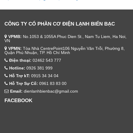
CÔNG TY CỔ PHẦN CƠ ĐIỆN LẠNH BIỂN BẠC
VPMB:
No.1053 & 1055A Phuc Dien St., Nam Tu Liem, Ha Noi,
VN
VPMN:
Tòa Nhà CentrePoint106 Nguyễn Văn Trỗi, Phường 8,
Quận Phú Nhuận, TP. Hồ Chí Minh
Điện thoại:
02462 543 777
Hotline:
0926 381 999
Hỗ Trợ kT:
0915 34 34 04
Hỗ Trợ Sự Cố:
0961 83 83 00
Email:
dienlanhbienbac@gmail.com
FACEBOOK