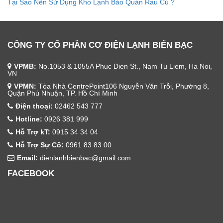
Tại Sao Nên Sử Dụng Kho Lạnh Bảo Quản Rau Củ ?
CÔNG TY CỔ PHẦN CƠ ĐIỆN LẠNH BIỂN BẠC
VPMB:
No.1053 & 1055A Phuc Dien St., Nam Tu Liem, Ha Noi,
VN
VPMN:
Tòa Nhà CentrePoint106 Nguyễn Văn Trỗi, Phường 8,
Quận Phú Nhuận, TP. Hồ Chí Minh
Điện thoại:
02462 543 777
Hotline:
0926 381 999
Hỗ Trợ kT:
0915 34 34 04
Hỗ Trợ Sự Cố:
0961 83 83 00
Email:
dienlanhbienbac@gmail.com
FACEBOOK