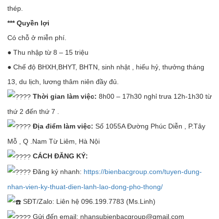
thép.
*** Quyền lợi
Có chỗ ở miễn phí.
● Thu nhập từ 8 – 15 triệu
● Chế độ BHXH,BHYT, BHTN, sinh nhật , hiếu hỷ, thưởng tháng
13, du lịch, lương thâm niên đầy đủ‬‬‬‬‬.
Thời gian làm việc:
8h00 – 17h30 nghỉ trưa 12h-1h30 từ
thứ 2 đến thứ 7 .
Địa điểm làm việc:
Số 1055A Đường Phúc Diễn , P.Tây
Mỗ , Q .Nam Từ Liêm, Hà Nội
CÁCH ĐĂNG KÝ:
Đăng ký nhanh:
https://bienbacgroup.com/tuyen-dung-
nhan-vien-ky-thuat-dien-lanh-lao-dong-pho-thong/
SĐT/Zalo: Liên hệ 096.199.7783 (Ms.Linh)
Gửi đến email: nhansubienbacgroup@gmail.com