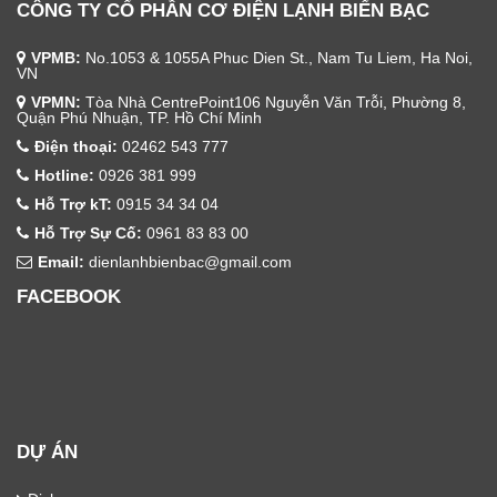
CÔNG TY CỔ PHẦN CƠ ĐIỆN LẠNH BIỂN BẠC
VPMB:
No.1053 & 1055A Phuc Dien St., Nam Tu Liem, Ha Noi,
VN
VPMN:
Tòa Nhà CentrePoint106 Nguyễn Văn Trỗi, Phường 8,
Quận Phú Nhuận, TP. Hồ Chí Minh
Điện thoại:
02462 543 777
Hotline:
0926 381 999
Hỗ Trợ kT:
0915 34 34 04
Hỗ Trợ Sự Cố:
0961 83 83 00
Email:
dienlanhbienbac@gmail.com
FACEBOOK
DỰ ÁN