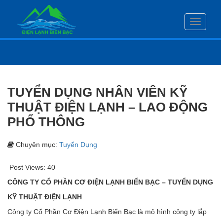
Toggle
navigati
TUYỂN DỤNG NHÂN VIÊN KỸ
THUẬT ĐIỆN LẠNH – LAO ĐỘNG
PHỔ THÔNG
Chuyên mục:
Tuyển Dụng
Post Views:
40
CÔNG TY CỔ PHẦN CƠ ĐIỆN LẠNH BIỂN BẠC – TUYỂN DỤNG
KỸ THUẬT ĐIỆN LẠNH
Công ty Cổ Phần Cơ Điện Lạnh Biển Bạc là mô hình công ty lắp