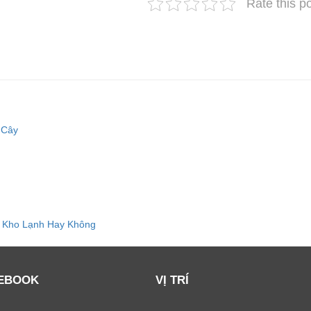
Rate this p
 Cây
 Kho Lạnh Hay Không
EBOOK
VỊ TRÍ