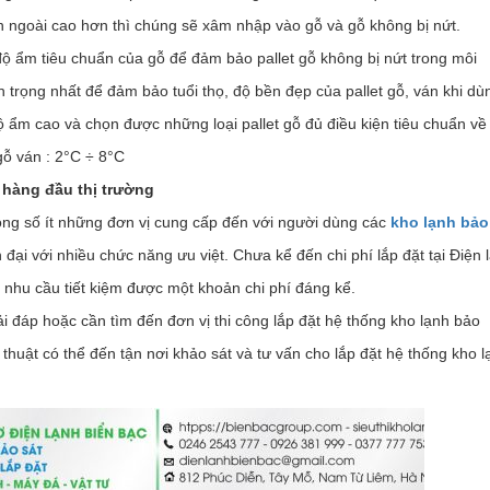
 ngoài cao hơn thì chúng sẽ xâm nhập vào gỗ và gỗ không bị nứt.
ộ ẩm tiêu chuẩn của gỗ để đảm bảo pallet gỗ không bị nứt trong môi
n trọng nhất để đảm bảo tuổi thọ, độ bền đẹp của pallet gỗ, ván khi dù
độ ẩm cao và chọn được những loại pallet gỗ đủ điều kiện tiêu chuẩn về
gỗ ván : 2°C ÷ 8°C
hàng đầu thị trường
rong số ít những đơn vị cung cấp đến với người dùng các
kho lạnh bảo
ại với nhiều chức năng ưu việt. Chưa kể đến chi phí lắp đặt tại Điện 
 nhu cầu tiết kiệm được một khoản chi phí đáng kể.
i đáp hoặc cần tìm đến đơn vị thi công lắp đặt hệ thống kho lạnh bảo
 thuật có thể đến tận nơi khảo sát và tư vấn cho lắp đặt hệ thống kho l