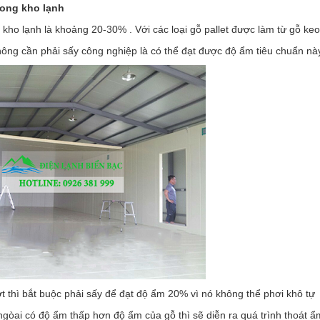
rong kho lạnh
kho lạnh là khoảng 20-30% . Với các loại gỗ pallet được làm từ gỗ keo
hông cần phải sấy công nghiệp là có thể đạt được độ ẩm tiêu chuẩn nà
ớt thì bắt buộc phải sấy để đạt độ ẩm 20% vì nó không thể phơi khô tự
gòai có độ ẩm thấp hơn độ ẩm của gỗ thì sẽ diễn ra quá trình thoát ẩ