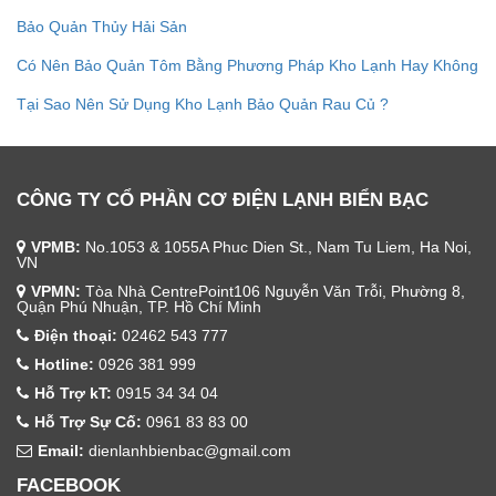
Bảo Quản Thủy Hải Sản
Có Nên Bảo Quản Tôm Bằng Phương Pháp Kho Lạnh Hay Không
Tại Sao Nên Sử Dụng Kho Lạnh Bảo Quản Rau Củ ?
CÔNG TY CỔ PHẦN CƠ ĐIỆN LẠNH BIỂN BẠC
VPMB:
No.1053 & 1055A Phuc Dien St., Nam Tu Liem, Ha Noi,
VN
VPMN:
Tòa Nhà CentrePoint106 Nguyễn Văn Trỗi, Phường 8,
Quận Phú Nhuận, TP. Hồ Chí Minh
Điện thoại:
02462 543 777
Hotline:
0926 381 999
Hỗ Trợ kT:
0915 34 34 04
Hỗ Trợ Sự Cố:
0961 83 83 00
Email:
dienlanhbienbac@gmail.com
FACEBOOK