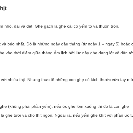
hịt
m nhỏ, dài và dẹt. Ghẹ gạch là ghẹ cái có yếm to và thuôn tròn.
t và béo nhất. Đó là những ngày đầu tháng (từ ngày 1 – ngày 5) hoặc 
 vào thời điểm giữa tháng Âm lịch bởi lúc này ghẹ đang lột vỏ dẫn tới 
ới nhiều thịt. Nhưng thực tế những con ghẹ có kích thước vừa tay mớ
ghẹ (không phải phần yếm), nếu ức ghẹ lõm xuống thì đó là con ghẹ
là ghẹ tươi và cho thịt ngon. Ngoài ra, nếu yếm ghẹ khít với phần ức t