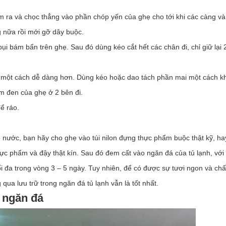
m ra và chọc thẳng vào phần chóp yến của ghẹ cho tới khi các càng và
 nữa rồi mới gỡ dây buộc.
ụi bám bẩn trên ghẹ. Sau đó dùng kéo cắt hết các chân đi, chỉ giữ lại 
i một cách dễ dàng hơn. Dùng kéo hoặc dao tách phần mai một cách k
ám đen của ghẹ ở 2 bên đi.
ể ráo.
 nước, bạn hãy cho ghẹ vào túi nilon đựng thực phẩm buộc thật kỹ, hay
c phẩm và đậy thật kín. Sau đó đem cất vào ngăn đá của tủ lạnh, với
i đa trong vòng 3 – 5 ngày. Tuy nhiên, để có được sự tươi ngon và chấ
qua lưu trữ trong ngăn đá tủ lạnh vẫn là tốt nhất.
 ngăn đá