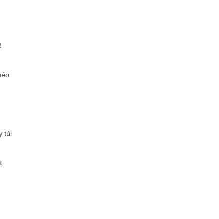
2
héo
 túi
t