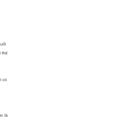
cuối
thịt
i có
ức là