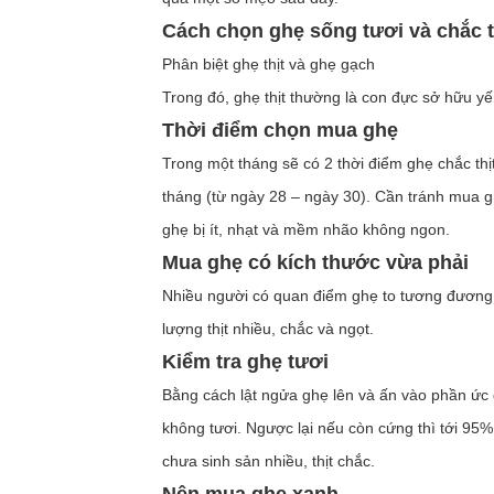
Cách chọn ghẹ sống tươi và chắc t
Phân biệt ghẹ thịt và ghẹ gạch
Trong đó, ghẹ thịt thường là con đực sở hữu yế
Thời điểm chọn mua ghẹ
Trong một tháng sẽ có 2 thời điểm ghẹ chắc thị
tháng (từ ngày 28 – ngày 30). Cần tránh mua ghẹ
ghẹ bị ít, nhạt và mềm nhão không ngon.
Mua ghẹ có kích thước vừa phải
Nhiều người có quan điểm ghẹ to tương đương v
lượng thịt nhiều, chắc và ngọt.
Kiểm tra ghẹ tươi
Bằng cách lật ngửa ghẹ lên và ấn vào phần ức 
không tươi. Ngược lại nếu còn cứng thì tới 95% 
chưa sinh sản nhiều, thịt chắc.