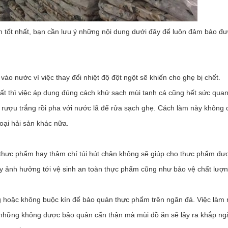
 tốt nhất, bạn cần lưu ý những nội dung dưới đây để luôn đảm bảo đ
o nước vì việc thay đổi nhiệt độ đột ngột sẽ khiến cho ghẹ bị chết.
ất thì việc áp dụng đúng cách khử sạch mùi tanh cá cũng hết sức qua
rượu trắng rồi pha với nước lã để rửa sạch ghẹ. Cách làm này không 
oại hải sản khác nữa.
ng thực phẩm hay thậm chí túi hút chân không sẽ giúp cho thực phẩm đư
ây ảnh hưởng tới vệ sinh an toàn thực phẩm cũng như bảo vệ chất lượ
g hoặc không buộc kín để bảo quản thực phẩm trên ngăn đá. Việc làm 
 những không được bảo quản cẩn thận mà mùi đồ ăn sẽ lây ra khắp ng