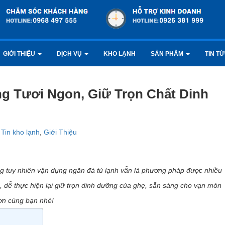
GIỚI THIỆU
DỊCH VỤ
KHO LẠNH
SẢN PHẨM
TIN T
g Tươi Ngon, Giữ Trọn Chất Dinh
,
Tin kho lạnh
,
Giới Thiệu
g tuy nhiên vận dụng ngăn đá tủ lạnh vẫn là phương pháp được nhiều
, dễ thực hiện lại giữ trọn dinh dưỡng của ghẹ, sẵn sàng cho vạn món
ơn cùng bạn nhé!