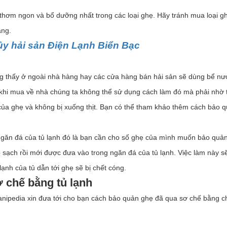
t thơm ngon và bổ dưỡng nhất trong các loại ghẹ. Hãy tránh mua loại g
ằng.
hủy hải sản Điện Lạnh Biển Bạc
g thấy ở ngoài nhà hàng hay các cửa hàng bán hải sản sẽ dùng bể nư
 khi mua về nhà chúng ta không thể sử dụng cách làm đó mà phải nhờ 
của ghẹ và không bị xuống thịt. Bạn có thể tham khảo thêm cách bảo 
ngăn đá của tủ lạnh đó là bạn cần cho số ghẹ của mình muốn bảo quả
 sạch rồi mới được đưa vào trong ngăn đá của tủ lạnh. Việc làm này s
 lạnh của tủ dẫn tới ghẹ sẽ bị chết cóng.
 chế bằng tủ lạnh
anipedia xin đưa tới cho bạn cách bảo quản ghẹ đã qua sơ chế bằng c