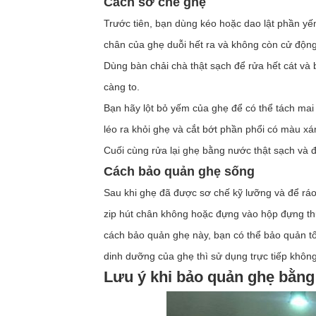
Cách sơ chế ghẹ
Trước tiên, bạn dùng kéo hoặc dao lật phần yế
chân của ghẹ duỗi hết ra và không còn cử động
Dùng bàn chải chà thật sạch để rửa hết cát và b
càng to.
Bạn hãy lột bỏ yếm của ghẹ để có thể tách ma
léo ra khỏi ghẹ và cắt bớt phần phổi có màu x
Cuối cùng rửa lại ghẹ bằng nước thật sạch và đ
Cách bảo quản ghẹ sống
Sau khi ghẹ đã được sơ chế kỹ lưỡng và để ráo
zip hút chân không hoặc đựng vào hộp đựng thự
cách bảo quản ghẹ này, bạn có thể bảo quản tố
dinh dưỡng của ghẹ thì sử dụng trực tiếp không 
Lưu ý khi bảo quản ghẹ bằng