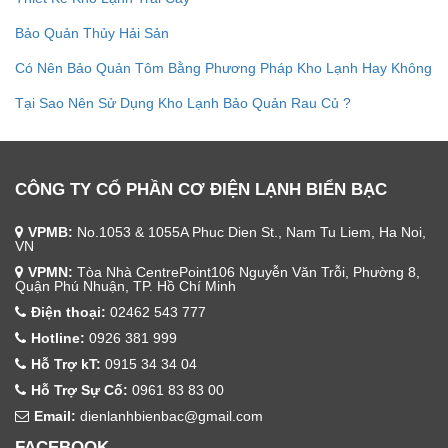
Bảo Quản Thủy Hải Sản
Có Nên Bảo Quản Tôm Bằng Phương Pháp Kho Lạnh Hay Không
Tại Sao Nên Sử Dụng Kho Lạnh Bảo Quản Rau Củ ?
CÔNG TY CỔ PHẦN CƠ ĐIỆN LẠNH BIỂN BẠC
VPMB:
No.1053 & 1055A Phuc Dien St., Nam Tu Liem, Ha Noi,
VN
VPMN:
Tòa Nhà CentrePoint106 Nguyễn Văn Trỗi, Phường 8,
Quận Phú Nhuận, TP. Hồ Chí Minh
Điện thoại:
02462 543 777
Hotline:
0926 381 999
Hỗ Trợ kT:
0915 34 34 04
Hỗ Trợ Sự Cố:
0961 83 83 00
Email:
dienlanhbienbac@gmail.com
FACEBOOK