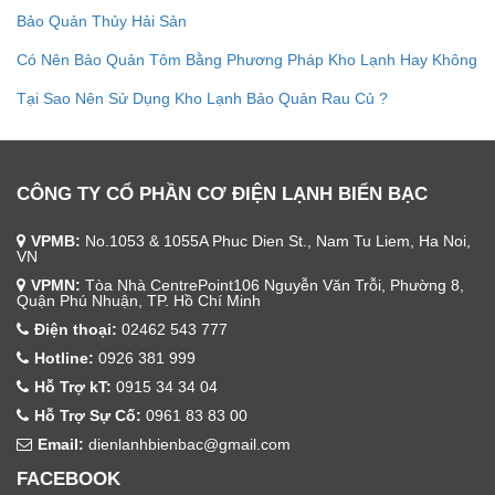
Bảo Quản Thủy Hải Sản
Có Nên Bảo Quản Tôm Bằng Phương Pháp Kho Lạnh Hay Không
Tại Sao Nên Sử Dụng Kho Lạnh Bảo Quản Rau Củ ?
CÔNG TY CỔ PHẦN CƠ ĐIỆN LẠNH BIỂN BẠC
VPMB:
No.1053 & 1055A Phuc Dien St., Nam Tu Liem, Ha Noi,
VN
VPMN:
Tòa Nhà CentrePoint106 Nguyễn Văn Trỗi, Phường 8,
Quận Phú Nhuận, TP. Hồ Chí Minh
Điện thoại:
02462 543 777
Hotline:
0926 381 999
Hỗ Trợ kT:
0915 34 34 04
Hỗ Trợ Sự Cố:
0961 83 83 00
Email:
dienlanhbienbac@gmail.com
FACEBOOK