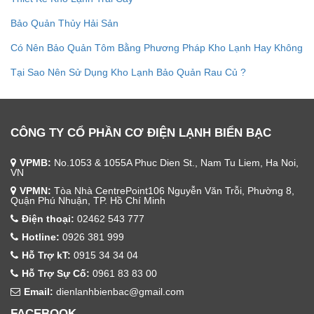
Bảo Quản Thủy Hải Sản
Có Nên Bảo Quản Tôm Bằng Phương Pháp Kho Lạnh Hay Không
Tại Sao Nên Sử Dụng Kho Lạnh Bảo Quản Rau Củ ?
CÔNG TY CỔ PHẦN CƠ ĐIỆN LẠNH BIỂN BẠC
VPMB:
No.1053 & 1055A Phuc Dien St., Nam Tu Liem, Ha Noi,
VN
VPMN:
Tòa Nhà CentrePoint106 Nguyễn Văn Trỗi, Phường 8,
Quận Phú Nhuận, TP. Hồ Chí Minh
Điện thoại:
02462 543 777
Hotline:
0926 381 999
Hỗ Trợ kT:
0915 34 34 04
Hỗ Trợ Sự Cố:
0961 83 83 00
Email:
dienlanhbienbac@gmail.com
FACEBOOK