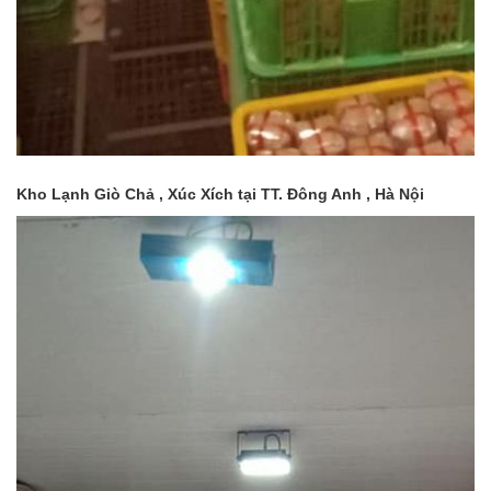
Kho Lạnh Giò Chả , Xúc Xích tại TT. Đông Anh , Hà Nội