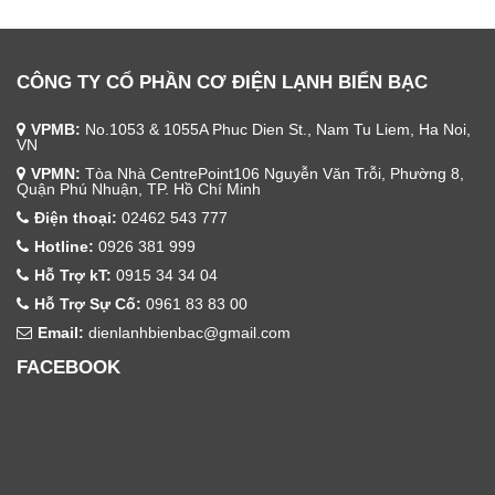
CÔNG TY CỔ PHẦN CƠ ĐIỆN LẠNH BIỂN BẠC
VPMB:
No.1053 & 1055A Phuc Dien St., Nam Tu Liem, Ha Noi,
VN
VPMN:
Tòa Nhà CentrePoint106 Nguyễn Văn Trỗi, Phường 8,
Quận Phú Nhuận, TP. Hồ Chí Minh
Điện thoại:
02462 543 777
Hotline:
0926 381 999
Hỗ Trợ kT:
0915 34 34 04
Hỗ Trợ Sự Cố:
0961 83 83 00
Email:
dienlanhbienbac@gmail.com
FACEBOOK