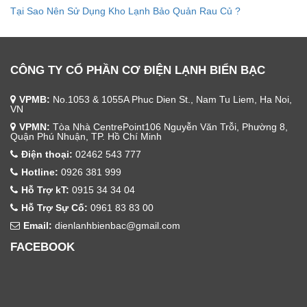
Tại Sao Nên Sử Dụng Kho Lạnh Bảo Quản Rau Củ ?
CÔNG TY CỔ PHẦN CƠ ĐIỆN LẠNH BIỂN BẠC
VPMB:
No.1053 & 1055A Phuc Dien St., Nam Tu Liem, Ha Noi,
VN
VPMN:
Tòa Nhà CentrePoint106 Nguyễn Văn Trỗi, Phường 8,
Quận Phú Nhuận, TP. Hồ Chí Minh
Điện thoại:
02462 543 777
Hotline:
0926 381 999
Hỗ Trợ kT:
0915 34 34 04
Hỗ Trợ Sự Cố:
0961 83 83 00
Email:
dienlanhbienbac@gmail.com
FACEBOOK