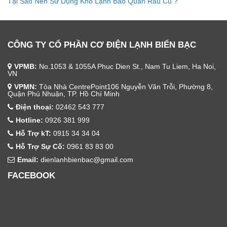
Tại Sao Nên Sử Dụng Kho Lạnh Bảo Quản Rau Củ ?
CÔNG TY CỔ PHẦN CƠ ĐIỆN LẠNH BIỂN BẠC
VPMB:
No.1053 & 1055A Phuc Dien St., Nam Tu Liem, Ha Noi,
VN
VPMN:
Tòa Nhà CentrePoint106 Nguyễn Văn Trỗi, Phường 8,
Quận Phú Nhuận, TP. Hồ Chí Minh
Điện thoại:
02462 543 777
Hotline:
0926 381 999
Hỗ Trợ kT:
0915 34 34 04
Hỗ Trợ Sự Cố:
0961 83 83 00
Email:
dienlanhbienbac@gmail.com
FACEBOOK