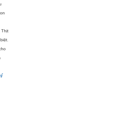
u
gon
 Thịt
biệt.
cho
n
í