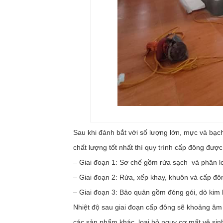
Sau khi đánh bắt với số lượng lớn, mực và bạ
chất lượng tốt nhất thì quy trình cấp đông đượ
– Giai đoạn 1: Sơ chế gồm rửa sạch và phân l
– Giai đoạn 2: Rửa, xếp khay, khuôn và cấp đô
– Giai đoạn 3: Bảo quản gồm đóng gói, dò kim 
Nhiệt độ sau giai đoạn cấp đông sẽ khoảng âm 1
các sản phẩm khác, loại bỏ nguy cơ mất vệ sin