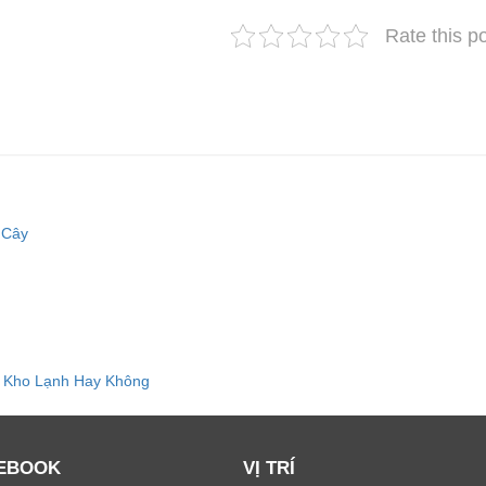
Rate this p
 Cây
 Kho Lạnh Hay Không
EBOOK
VỊ TRÍ