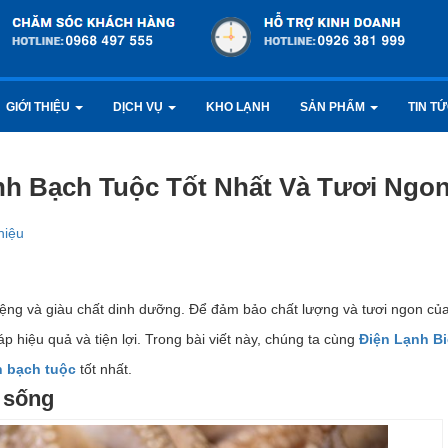
GIỚI THIỆU
DỊCH VỤ
KHO LẠNH
SẢN PHẨM
TIN T
h Bạch Tuộc Tốt Nhất Và Tươi Ngo
hiệu
miệng và giàu chất dinh dưỡng. Để đảm bảo chất lượng và tươi ngon củ
p hiệu quả và tiện lợi. Trong bài viết này, chúng ta cùng
Điện Lạnh B
 bạch tuộc
tốt nhất.
 sống