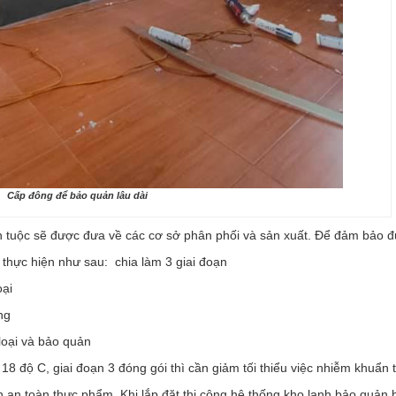
Cấp đông để bảo quản lâu dài
ch tuộc sẽ được đưa về các cơ sở phân phối và sản xuất. Để đảm bảo 
c thực hiện như sau: chia làm 3 giai đoạn
oại
ng
loại và bảo quản
8 độ C, giai đoạn 3 đóng gói thì cần giảm tối thiểu việc nhiễm khuẩn 
h an toàn thực phẩm. Khi lắp đặt thi công hệ thống kho lạnh bảo quản 