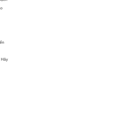
áo
iển
. Hãy