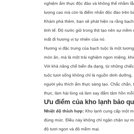
nghiệm ẩm thực độc đáo và không thể nhầm lẫn. 
lượng cao mà còn là điểm nhấn độc đáo trên bà
Khám phá thêm, bạn sẽ phát hiện ra rằng bạch
tinh tế. Độ nước giữ trong thịt tạo nên sự mềm
mất đi hương vị tự nhiên của nó.
Hương vị đặc trưng của bạch tuộc là một tương t
món ăn, mà là một trải nghiệm ngon miệng, khi
Với khả năng chế biến đa dạng, từ những chiếc 
tuộc tươi sống không chỉ là nguồn dinh dưỡng
người yêu thích ẩm thực sáng tạo. Chắc chắn,
thực, làm hài lòng và làm say đắm tâm hồn mỗi
Ưu điểm của kho lạnh bảo qu
Nhiệt độ thích hợp:
Kho lạnh cung cấp một môi
đúng mức. Điều này không chỉ ngăn chặn sự mấ
độ tươi ngon và độ mềm mại.