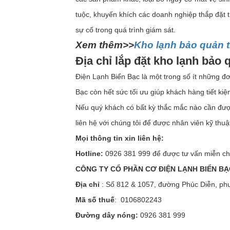
tuộc, khuyến khích các doanh nghiệp thắp đặt t
sự cố trong quá trình giám sát.
Xem thêm>>
Kho lạnh bảo quản t
Địa chỉ lắp đặt kho lạnh bảo 
Điện Lạnh Biển Bạc là một trong số ít những đơn
Bạc còn hết sức tối ưu giúp khách hàng tiết ki
Nếu quý khách có bất kỳ thắc mắc nào cần được
liên hệ với chúng tôi để được nhân viên kỹ thuậ
Mọi thông tin xin liên hệ:
Hotline:
0926 381 999 để được tư vấn miễn chi 
CÔNG TY CỔ PHẦN CƠ ĐIỆN LẠNH BIỂN BẠ
Địa chỉ
: Số 812 & 1057, đường Phúc Diễn, ph
Mã số thuế
: 0106802243
Đường dây nóng:
0926 381 999