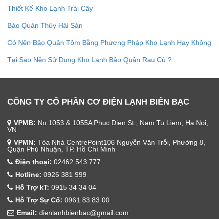
Thiết Kế Kho Lạnh Trái Cây
Bảo Quản Thủy Hải Sản
Có Nên Bảo Quản Tôm Bằng Phương Pháp Kho Lạnh Hay Không
Tại Sao Nên Sử Dụng Kho Lạnh Bảo Quản Rau Củ ?
CÔNG TY CỔ PHẦN CƠ ĐIỆN LẠNH BIỂN BẠC
VPMB:
No.1053 & 1055A Phuc Dien St., Nam Tu Liem, Ha Noi,
VN
VPMN:
Tòa Nhà CentrePoint106 Nguyễn Văn Trỗi, Phường 8,
Quận Phú Nhuận, TP. Hồ Chí Minh
Điện thoại:
02462 543 777
Hotline:
0926 381 999
Hỗ Trợ kT:
0915 34 34 04
Hỗ Trợ Sự Cố:
0961 83 83 00
Email:
dienlanhbienbac@gmail.com