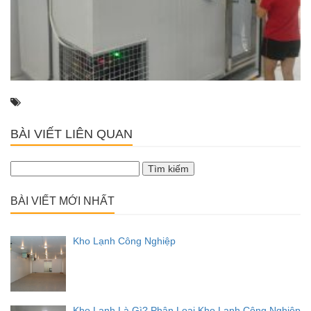
BÀI VIẾT LIÊN QUAN
Tìm
kiếm
cho:
BÀI VIẾT MỚI NHẤT
Kho Lạnh Công Nghiệp
Kho Lạnh Là Gì? Phân Loại Kho Lạnh Công Nghiệp