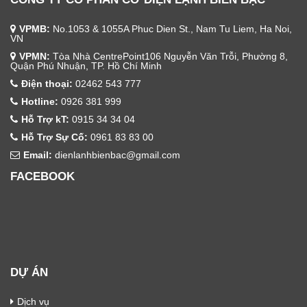
VPMB:
No.1053 & 1055A Phuc Dien St., Nam Tu Liem, Ha Noi,
VN
VPMN:
Tòa Nhà CentrePoint106 Nguyễn Văn Trỗi, Phường 8,
Quận Phú Nhuận, TP. Hồ Chí Minh
Điện thoại:
02462 543 777
Hotline:
0926 381 999
Hỗ Trợ kT:
0915 34 34 04
Hỗ Trợ Sự Cố:
0961 83 83 00
Email:
dienlanhbienbac@gmail.com
FACEBOOK
DỰ ÁN
Dịch vụ