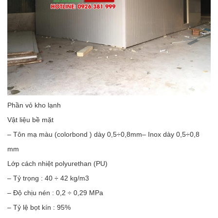
Phần vỏ kho lạnh
Vật liệu bề mặt
– Tôn mạ màu (colorbond ) dày 0,5÷0,8mm– Inox dày 0,5÷0,8
mm
Lớp cách nhiệt polyurethan (PU)
– Tỷ trọng : 40 ÷ 42 kg/m3
– Độ chịu nén : 0,2 ÷ 0,29 MPa
– Tỷ lệ bọt kín : 95%