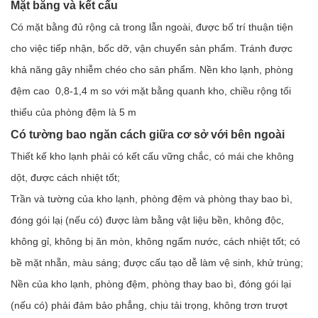
Mặt bằng và kết cấu
Có mặt bằng đủ rộng cả trong lẫn ngoài, được bố trí thuận tiện
cho việc tiếp nhận, bốc dỡ, vận chuyển sản phẩm. Tránh được
khả năng gây nhiễm chéo cho sản phẩm. Nền kho lạnh, phòng
đệm cao 0,8-1,4 m so với mặt bằng quanh kho, chiều rộng tối
thiểu của phòng đệm là 5 m
Có tường bao ngăn cách giữa cơ sở với bên ngoài
Thiết kế kho lạnh phải có kết cấu vững chắc, có mái che không
dột, được cách nhiệt tốt;
Trần và tường của kho lạnh, phòng đệm và phòng thay bao bì,
đóng gói lạị (nếu có) được làm bằng vật liệu bền, không độc,
không gỉ, không bị ăn mòn, không ngấm nước, cách nhiệt tốt; có
bề mặt nhẵn, màu sáng; được cấu tạo dễ làm vệ sinh, khử trùng;
Nền của kho lạnh, phòng đệm, phòng thay bao bì, đóng gói lại
(nếu có) phải đảm bảo phẳng, chịu tải trọng, không trơn trượt