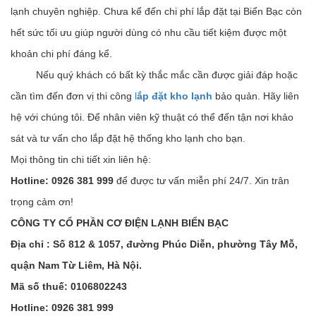
lạnh chuyên nghiệp. Chưa kể đến chi phí lắp đặt tại Biển Bạc còn
hết sức tối ưu giúp người dùng có nhu cầu tiết kiệm được một
khoản chi phí đáng kể.
Nếu quý khách có bất kỳ thắc mắc cần được giải đáp hoặc
cần tìm đến đơn vị thi công
l
ắp đặt kho lạnh
bảo quản. Hãy liên
hệ với chúng tôi. Để nhân viên kỹ thuật có thể đến tận nơi khảo
sát và tư vấn cho lắp đặt hệ thống kho lạnh cho bạn.
Mọi thông tin chi tiết xin liên hệ:
Hotline: 0926 381 999
để được tư vấn miễn phí 24/7. Xin trân
trọng cảm ơn!
CÔNG TY CỔ PHẦN CƠ ĐIỆN LẠNH BIỂN BẠC
Địa chỉ : Số 812 & 1057, đường Phúc Diễn, phường Tây Mỗ,
quận Nam Từ Liêm, Hà Nội.
Mã số thuế: 0106802243
Hotline: 0926 381 999