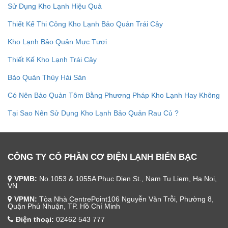
Sử Dụng Kho Lạnh Hiệu Quả
Thiết Kế Thi Công Kho Lạnh Bảo Quản Trái Cây
Kho Lạnh Bảo Quản Mực Tươi
Thiết Kế Kho Lạnh Trái Cây
Bảo Quản Thủy Hải Sản
Có Nên Bảo Quản Tôm Bằng Phương Pháp Kho Lạnh Hay Không
Tại Sao Nên Sử Dụng Kho Lạnh Bảo Quản Rau Củ ?
CÔNG TY CỔ PHẦN CƠ ĐIỆN LẠNH BIỂN BẠC
VPMB:
No.1053 & 1055A Phuc Dien St., Nam Tu Liem, Ha Noi,
VN
VPMN:
Tòa Nhà CentrePoint106 Nguyễn Văn Trỗi, Phường 8,
Quận Phú Nhuận, TP. Hồ Chí Minh
Điện thoại:
02462 543 777