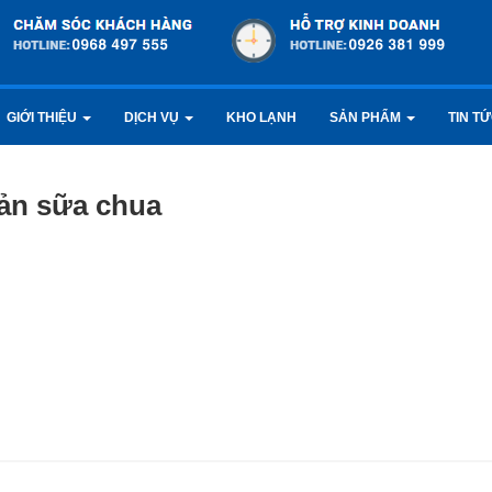
GIỚI THIỆU
DỊCH VỤ
KHO LẠNH
SẢN PHẨM
TIN T
uản sữa chua