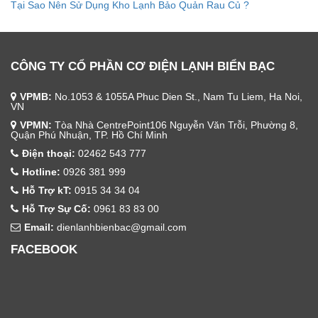
Tại Sao Nên Sử Dụng Kho Lạnh Bảo Quản Rau Củ ?
CÔNG TY CỔ PHẦN CƠ ĐIỆN LẠNH BIỂN BẠC
VPMB:
No.1053 & 1055A Phuc Dien St., Nam Tu Liem, Ha Noi,
VN
VPMN:
Tòa Nhà CentrePoint106 Nguyễn Văn Trỗi, Phường 8,
Quận Phú Nhuận, TP. Hồ Chí Minh
Điện thoại:
02462 543 777
Hotline:
0926 381 999
Hỗ Trợ kT:
0915 34 34 04
Hỗ Trợ Sự Cố:
0961 83 83 00
Email:
dienlanhbienbac@gmail.com
FACEBOOK