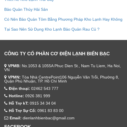
Bảo Quản Thủy Hải Sản
Có Nên Bảo Quản Tôm Bằng Phương Pháp Kho Lạnh Hay Không
Tại Sao Nên Sử Dụng Kho Lạnh Bảo Quản Rau Củ ?
CÔNG TY CỔ PHẦN CƠ ĐIỆN LẠNH BIỂN BẠC
VPMB:
No.1053 & 1055A Phuc Dien St., Nam Tu Liem, Ha Noi,
VN
VPMN:
Tòa Nhà CentrePoint106 Nguyễn Văn Trỗi, Phường 8,
Quận Phú Nhuận, TP. Hồ Chí Minh
Điện thoại:
02462 543 777
Hotline:
0926 381 999
Hỗ Trợ kT:
0915 34 34 04
Hỗ Trợ Sự Cố:
0961 83 83 00
Email:
dienlanhbienbac@gmail.com
FACEBOOK