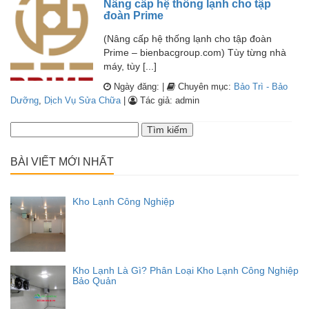
Nâng cấp hệ thống lạnh cho tập
đoàn Prime
(Nâng cấp hệ thống lạnh cho tập đoàn
Prime – bienbacgroup.com) Tùy từng nhà
máy, tùy [...]
Ngày đăng: |
Chuyên mục:
Bảo Trì - Bảo
Dưỡng
,
Dịch Vụ Sửa Chữa
|
Tác giả: admin
Tìm
kiếm
cho:
BÀI VIẾT MỚI NHẤT
Kho Lạnh Công Nghiệp
Kho Lạnh Là Gì? Phân Loại Kho Lạnh Công Nghiệp
Bảo Quản