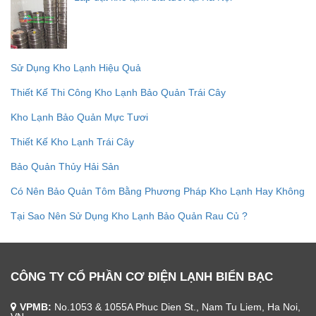
Sử Dụng Kho Lạnh Hiệu Quả
Thiết Kế Thi Công Kho Lạnh Bảo Quản Trái Cây
Kho Lạnh Bảo Quản Mực Tươi
Thiết Kế Kho Lạnh Trái Cây
Bảo Quản Thủy Hải Sản
Có Nên Bảo Quản Tôm Bằng Phương Pháp Kho Lạnh Hay Không
Tại Sao Nên Sử Dụng Kho Lạnh Bảo Quản Rau Củ ?
CÔNG TY CỔ PHẦN CƠ ĐIỆN LẠNH BIỂN BẠC
VPMB:
No.1053 & 1055A Phuc Dien St., Nam Tu Liem, Ha Noi,