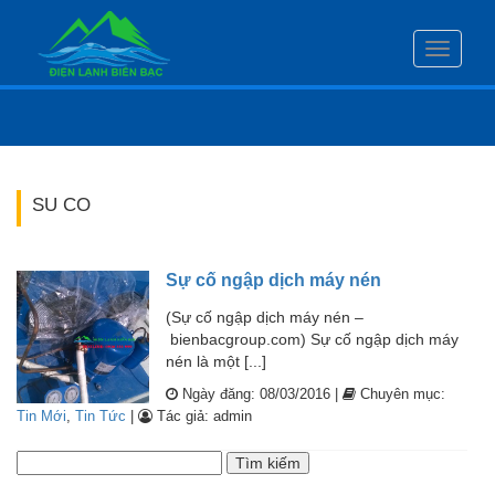
Toggle
navigati
SU CO
Sự cố ngập dịch máy nén
(Sự cố ngập dịch máy nén –
bienbacgroup.com) Sự cố ngập dịch máy
nén là một [...]
Ngày đăng: 08/03/2016 |
Chuyên mục:
Tin Mới
,
Tin Tức
|
Tác giả: admin
Tìm
kiếm
cho: