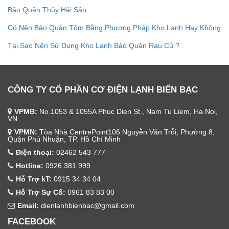
Bảo Quản Thủy Hải Sản
Có Nên Bảo Quản Tôm Bằng Phương Pháp Kho Lạnh Hay Không
Tại Sao Nên Sử Dụng Kho Lạnh Bảo Quản Rau Củ ?
CÔNG TY CỔ PHẦN CƠ ĐIỆN LẠNH BIỂN BẠC
VPMB:
No.1053 & 1055A Phuc Dien St., Nam Tu Liem, Ha Noi,
VN
VPMN:
Tòa Nhà CentrePoint106 Nguyễn Văn Trỗi, Phường 8,
Quận Phú Nhuận, TP. Hồ Chí Minh
Điện thoại:
02462 543 777
Hotline:
0926 381 999
Hỗ Trợ kT:
0915 34 34 04
Hỗ Trợ Sự Cố:
0961 83 83 00
Email:
dienlanhbienbac@gmail.com
FACEBOOK