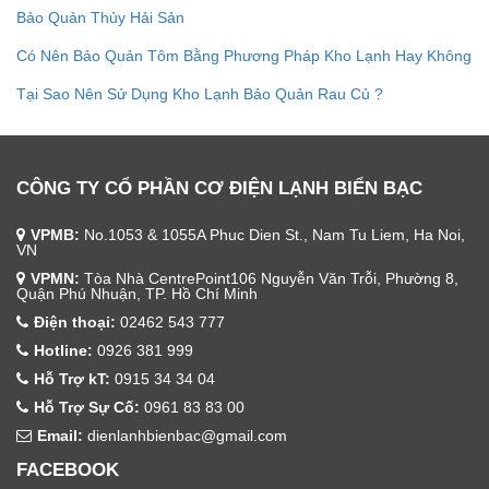
Bảo Quản Thủy Hải Sản
Có Nên Bảo Quản Tôm Bằng Phương Pháp Kho Lạnh Hay Không
Tại Sao Nên Sử Dụng Kho Lạnh Bảo Quản Rau Củ ?
CÔNG TY CỔ PHẦN CƠ ĐIỆN LẠNH BIỂN BẠC
VPMB:
No.1053 & 1055A Phuc Dien St., Nam Tu Liem, Ha Noi,
VN
VPMN:
Tòa Nhà CentrePoint106 Nguyễn Văn Trỗi, Phường 8,
Quận Phú Nhuận, TP. Hồ Chí Minh
Điện thoại:
02462 543 777
Hotline:
0926 381 999
Hỗ Trợ kT:
0915 34 34 04
Hỗ Trợ Sự Cố:
0961 83 83 00
Email:
dienlanhbienbac@gmail.com
FACEBOOK