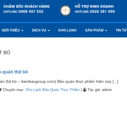
GIỚI THIỆU
DỊCH VỤ
KHO LẠNH
SẢN PHẨM
TIN T
T BÒ
 quản thịt bò
ản thịt bò – bienbacgroup.com) Bảo quản thực phẩm hiện nay [...]
Chuyên mục:
Kho Lạnh Bảo Quản Thực Phẩm
|
Tác giả: admin