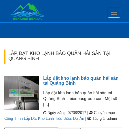
Toggle
navigati
LẮP ĐẶT KHO LẠNH BẢO QUẢN HẢI SẢN TẠI
QUẢNG BÌNH
Lắp đặt kho lạnh bảo quản hải sản
tại Quảng Bình
Lắp đặt kho lạnh bảo quản hải sản tại
Quảng Bình – bienbacgroup.com Một số
[...]
Ngày đăng: 07/08/2017 |
Chuyên mục:
Công Trình Lắp Đặt Kho Lạnh Tiêu Biểu
,
Dự Án
|
Tác giả: admin