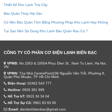
Thiết Kế Kho Lạnh Trái Cây
Bảo Quản Thủy Hải Sản
Có Nên Bảo Quản Tôm Bằng Phương Pháp Kho Lạnh Hay Không
Tại Sao Nên Sử Dụng Kho Lạnh Bảo Quản Rau Củ ?
CÔNG TY CỔ PHẦN CƠ ĐIỆN LẠNH BIỂN BẠC
VPMB:
No.1053 & 1055A Phuc Dien St., Nam Tu Liem, Ha Noi,
VN
VPMN:
Tòa Nhà CentrePoint106 Nguyễn Văn Trỗi, Phường 8,
Quận Phú Nhuận, TP. Hồ Chí Minh
Điện thoại:
02462 543 777
Hotline:
0926 381 999
Hỗ Trợ kT:
0915 34 34 04
Hỗ Trợ Sự Cố:
0961 83 83 00
Email:
dienlanhbienbac@gmail.com