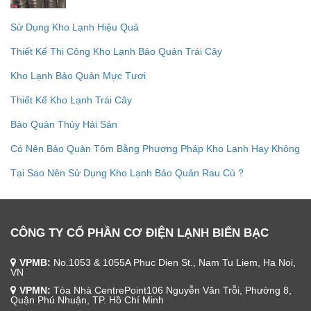
Sử Dụng Kho Lạnh Hiệu Quả
Thiết Kế Thi Công Kho Lạnh Bảo Quản Trái Cây
Kho Lạnh Bảo Quản Mực Tươi
Thiết Kế Kho Lạnh Trái Cây
Bảo Quản Thủy Hải Sản
Có Nên Bảo Quản Tôm Bằng Phương Pháp Kho Lạnh Hay Không
Tại Sao Nên Sử Dụng Kho Lạnh Bảo Quản Rau Củ ?
CÔNG TY CỔ PHẦN CƠ ĐIỆN LẠNH BIỂN BẠC
VPMB:
No.1053 & 1055A Phuc Dien St., Nam Tu Liem, Ha Noi,
VN
VPMN:
Tòa Nhà CentrePoint106 Nguyễn Văn Trỗi, Phường 8,
Quận Phú Nhuận, TP. Hồ Chí Minh