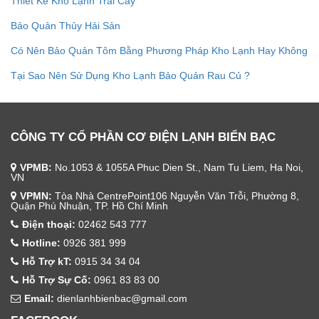
Thiết Kế Kho Lạnh Trái Cây
Bảo Quản Thủy Hải Sản
Có Nên Bảo Quản Tôm Bằng Phương Pháp Kho Lạnh Hay Không
Tại Sao Nên Sử Dụng Kho Lạnh Bảo Quản Rau Củ ?
CÔNG TY CỔ PHẦN CƠ ĐIỆN LẠNH BIỂN BẠC
VPMB:
No.1053 & 1055A Phuc Dien St., Nam Tu Liem, Ha Noi,
VN
VPMN:
Tòa Nhà CentrePoint106 Nguyễn Văn Trỗi, Phường 8,
Quận Phú Nhuận, TP. Hồ Chí Minh
Điện thoại:
02462 543 777
Hotline:
0926 381 999
Hỗ Trợ kT:
0915 34 34 04
Hỗ Trợ Sự Cố:
0961 83 83 00
Email:
dienlanhbienbac@gmail.com