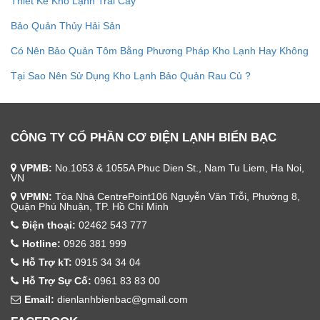
Thiết Kế Kho Lạnh Trái Cây
Bảo Quản Thủy Hải Sản
Có Nên Bảo Quản Tôm Bằng Phương Pháp Kho Lạnh Hay Không
Tại Sao Nên Sử Dụng Kho Lạnh Bảo Quản Rau Củ ?
CÔNG TY CỔ PHẦN CƠ ĐIỆN LẠNH BIỂN BẠC
VPMB:
No.1053 & 1055A Phuc Dien St., Nam Tu Liem, Ha Noi,
VN
VPMN:
Tòa Nhà CentrePoint106 Nguyễn Văn Trỗi, Phường 8,
Quận Phú Nhuận, TP. Hồ Chí Minh
Điện thoại:
02462 543 777
Hotline:
0926 381 999
Hỗ Trợ kT:
0915 34 34 04
Hỗ Trợ Sự Cố:
0961 83 83 00
Email:
dienlanhbienbac@gmail.com