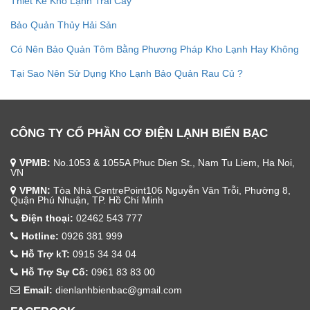
Thiết Kế Kho Lạnh Trái Cây
Bảo Quản Thủy Hải Sản
Có Nên Bảo Quản Tôm Bằng Phương Pháp Kho Lạnh Hay Không
Tại Sao Nên Sử Dụng Kho Lạnh Bảo Quản Rau Củ ?
CÔNG TY CỔ PHẦN CƠ ĐIỆN LẠNH BIỂN BẠC
VPMB:
No.1053 & 1055A Phuc Dien St., Nam Tu Liem, Ha Noi,
VN
VPMN:
Tòa Nhà CentrePoint106 Nguyễn Văn Trỗi, Phường 8,
Quận Phú Nhuận, TP. Hồ Chí Minh
Điện thoại:
02462 543 777
Hotline:
0926 381 999
Hỗ Trợ kT:
0915 34 34 04
Hỗ Trợ Sự Cố:
0961 83 83 00
Email:
dienlanhbienbac@gmail.com