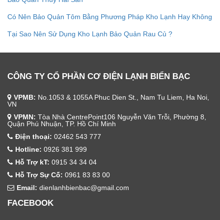
Có Nên Bảo Quản Tôm Bằng Phương Pháp Kho Lạnh Hay Không
Tại Sao Nên Sử Dụng Kho Lạnh Bảo Quản Rau Củ ?
CÔNG TY CỔ PHẦN CƠ ĐIỆN LẠNH BIỂN BẠC
VPMB:
No.1053 & 1055A Phuc Dien St., Nam Tu Liem, Ha Noi,
VN
VPMN:
Tòa Nhà CentrePoint106 Nguyễn Văn Trỗi, Phường 8,
Quận Phú Nhuận, TP. Hồ Chí Minh
Điện thoại:
02462 543 777
Hotline:
0926 381 999
Hỗ Trợ kT:
0915 34 34 04
Hỗ Trợ Sự Cố:
0961 83 83 00
Email:
dienlanhbienbac@gmail.com
FACEBOOK