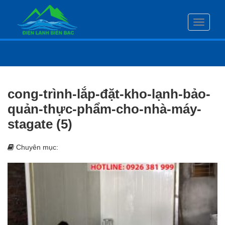
Toggle
navigati
cong-trình-lắp-đặt-kho-lạnh-bảo-
quản-thực-phẩm-cho-nhà-máy-
stagate (5)
Chuyên mục: