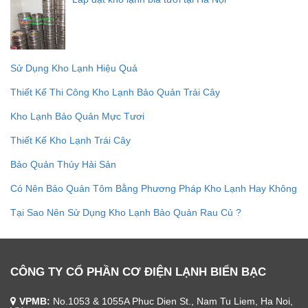
Sử Dụng Kho Lạnh Hiệu Quả
Thiết Kế Thi Công Kho Lạnh Bảo Quản Trái Cây
Kho Lạnh Bảo Quản Mực Tươi
Thiết Kế Kho Lạnh Trái Cây
Bảo Quản Thủy Hải Sản
Có Nên Bảo Quản Tôm Bằng Phương Pháp Kho Lạnh Hay Không
Tại Sao Nên Sử Dụng Kho Lạnh Bảo Quản Rau Củ ?
CÔNG TY CỔ PHẦN CƠ ĐIỆN LẠNH BIỂN BẠC
VPMB:
No.1053 & 1055A Phuc Dien St., Nam Tu Liem, Ha Noi,