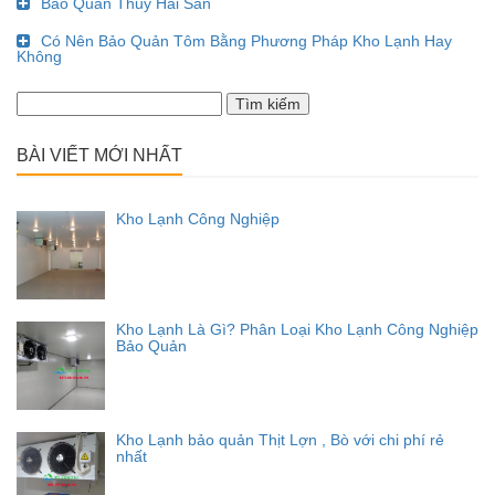
Bảo Quản Thủy Hải Sản
Có Nên Bảo Quản Tôm Bằng Phương Pháp Kho Lạnh Hay
Không
Tìm
kiếm
cho:
BÀI VIẾT MỚI NHẤT
Kho Lạnh Công Nghiệp
Kho Lạnh Là Gì? Phân Loại Kho Lạnh Công Nghiệp
Bảo Quản
Kho Lạnh bảo quản Thịt Lợn , Bò với chi phí rẻ
nhất