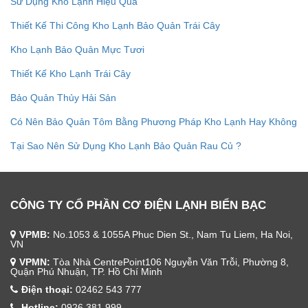
Sử Dụng Kho Lạnh Hiệu Quả
Thiết Kế Thi Công Kho Lạnh Bảo Quản Trái Cây
Kho Lạnh Bảo Quản Mực Tươi
Thiết Kế Kho Lạnh Trái Cây
Bảo Quản Thủy Hải Sản
Có Nên Bảo Quản Tôm Bằng Phương Pháp Kho Lạnh Hay Không
Tại Sao Nên Sử Dụng Kho Lạnh Bảo Quản Rau Củ ?
CÔNG TY CỔ PHẦN CƠ ĐIỆN LẠNH BIỂN BẠC
VPMB:
No.1053 & 1055A Phuc Dien St., Nam Tu Liem, Ha Noi,
VN
VPMN:
Tòa Nhà CentrePoint106 Nguyễn Văn Trỗi, Phường 8,
Quận Phú Nhuận, TP. Hồ Chí Minh
Điện thoại:
02462 543 777
Hotline:
0926 381 999