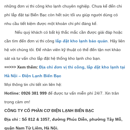
những đơn vị thi công kho lạnh chuyên nghiệp. Chưa kể đến chi
phí lắp đặt tại Biển Bạc còn hết sức tối ưu giúp người dùng có
nhu cầu tiết kiệm được một khoản chi phí đáng kể.
Nếu quý khách có bất kỳ thắc mắc cần được giải đáp hoặc
cần tìm đến đơn vị thi công
lắp đặt kho lạnh bảo quản
. Hãy liên
hệ với chúng tôi. Để nhân viên kỹ thuật có thể đến tận nơi khảo
sát và tư vấn cho lắp đặt hệ thống kho lạnh cho bạn.
==>>> Xem thêm:
Địa chỉ đơn vị thi công, lắp đặt kho lạnh tại
Hà Nội – Điện Lạnh Biển Bạc
Mọi thông tin chi tiết xin liên hệ:
Hotline: 0926 381 999
để được tư vấn miễn phí 24/7. Xin trân
trọng cảm ơn!
CÔNG TY CỔ PHẦN CƠ ĐIỆN LẠNH BIỂN BẠC
Địa chỉ : Số 812 & 1057, đường Phúc Diễn, phường Tây Mỗ,
quận Nam Từ Liêm, Hà Nội.