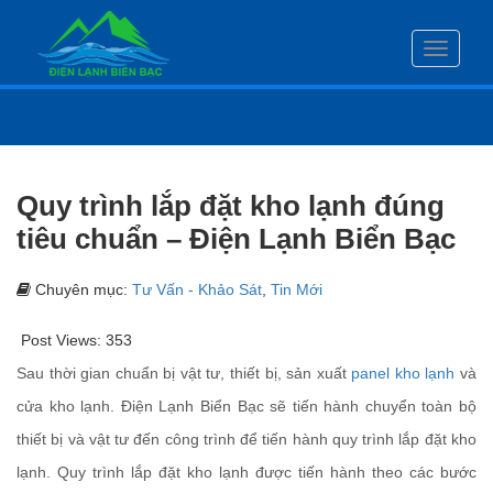
Toggle
navigati
Quy trình lắp đặt kho lạnh đúng
tiêu chuẩn – Điện Lạnh Biển Bạc
Chuyên mục:
Tư Vấn - Khảo Sát
,
Tin Mới
Post Views:
353
Sau thời gian chuẩn bị vật tư, thiết bị, sản xuất
panel kho lạnh
và
cửa kho lạnh. Điện Lạnh Biển Bạc sẽ tiến hành chuyển toàn bộ
thiết bị và vật tư đến công trình để tiến hành quy trình lắp đặt kho
lạnh. Quy trình lắp đặt kho lạnh được tiến hành theo các bước