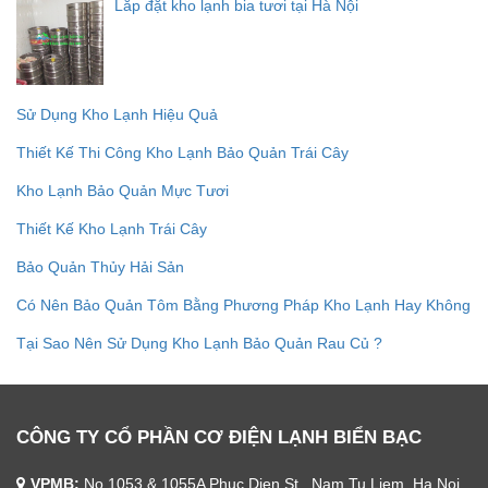
Lắp đặt kho lạnh bia tươi tại Hà Nội
Sử Dụng Kho Lạnh Hiệu Quả
Thiết Kế Thi Công Kho Lạnh Bảo Quản Trái Cây
Kho Lạnh Bảo Quản Mực Tươi
Thiết Kế Kho Lạnh Trái Cây
Bảo Quản Thủy Hải Sản
Có Nên Bảo Quản Tôm Bằng Phương Pháp Kho Lạnh Hay Không
Tại Sao Nên Sử Dụng Kho Lạnh Bảo Quản Rau Củ ?
CÔNG TY CỔ PHẦN CƠ ĐIỆN LẠNH BIỂN BẠC
VPMB:
No.1053 & 1055A Phuc Dien St., Nam Tu Liem, Ha Noi,