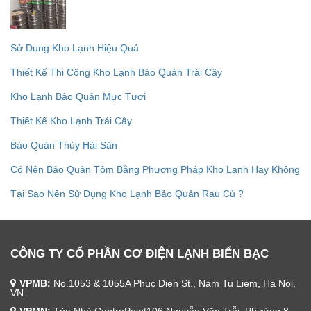
Sử Dụng Kho Lạnh Hiệu Quả
Thiết Kế Thi Công Kho Lạnh Bảo Quản Trái Cây
Kho Lạnh Bảo Quản Mực Tươi
Thiết Kế Kho Lạnh Trái Cây
Bảo Quản Thủy Hải Sản
Có Nên Bảo Quản Tôm Bằng Phương Pháp Kho Lạnh Hay Không
Tại Sao Nên Sử Dụng Kho Lạnh Bảo Quản Rau Củ ?
CÔNG TY CỔ PHẦN CƠ ĐIỆN LẠNH BIỂN BẠC
VPMB:
No.1053 & 1055A Phuc Dien St., Nam Tu Liem, Ha Noi,
VN