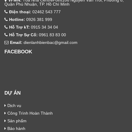
VPMN:
Tòa Nhà CentrePoint106 Nguyễn Văn Trỗi, Phường 8,
Quận Phú Nhuận, TP. Hồ Chí Minh
Điện thoại:
02462 543 777
Hotline:
0926 381 999
Hỗ Trợ kT:
0915 34 34 04
Hỗ Trợ Sự Cố:
0961 83 83 00
Email:
dienlanhbienbac@gmail.com
FACEBOOK
DỰ ÁN
Dịch vụ
Công Trình Hoàn Thành
Sản phẩm
Bảo hành